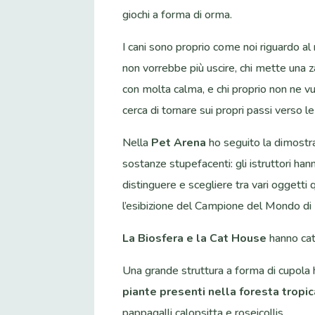
giochi a forma
di orma.
I cani sono proprio come noi riguardo al r
non vorrebbe più uscire, chi mette una z
con molta calma, e chi proprio non ne 
cerca di tornare sui propri passi verso l
Nella
Pet Arena
ho seguito la dimostraz
sostanze stupefacenti: gli istruttori han
distinguere e scegliere tra vari oggetti
l’esibizione del Campione del Mondo di
La Biosfera e la Cat House
hanno catt
Una grande struttura a forma di cupola
piante presenti nella foresta tropic
pappagalli calopsitta e roseicollis.