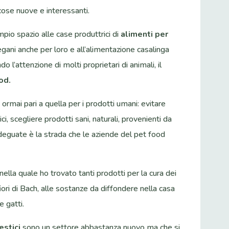
cose nuove e interessanti.
pio spazio alle case produttrici di
alimenti per
vegani anche per loro e all’alimentazione casalinga
o l’attenzione di molti proprietari di animali, il
od.
è ormai pari a quella per i prodotti umani: evitare
ici, scegliere prodotti sani, naturali, provenienti da
 adeguate è la strada che le aziende del pet food
nella quale ho trovato tanti prodotti per la cura dei
i fiori di Bach, alle sostanze da diffondere nella casa
e gatti.
estici
sono un settore abbastanza nuovo ma che si