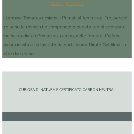
ANIMALI
,
ECOLOGIA
Il termine Trimates richiama i Primati al femminile. Tre, perché
tre sono le donne che compongono questo trio di scienziate
che ha studiato i Primati sul campo, nelle foreste. L’ultima
ancora in vita ci ha lasciato da pochi giorni: Biruté Galdikas. Le
altre due erano...
CURIOSA DI NATURA È CERTIFICATO CARBON NEUTRAL