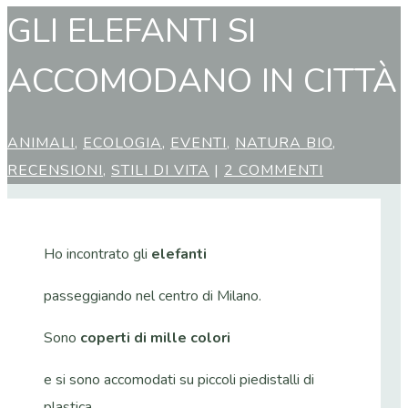
GLI ELEFANTI SI
ACCOMODANO IN CITTÀ
ANIMALI
,
ECOLOGIA
,
EVENTI
,
NATURA BIO
,
RECENSIONI
,
STILI DI VITA
|
2 COMMENTI
Ho incontrato gli
elefanti
passeggiando nel centro di Milano.
Sono
coperti di mille colori
e si sono accomodati su piccoli piedistalli di
plastica.