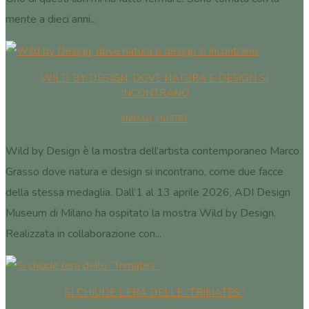
mente a dieci anni...
WILD BY DESIGN, DOVE NATURA E DESIGN SI
INCONTRANO
ANIMALI
,
MOSTRE
Wild by Design è la mostra dell’artista contemporaneo Marco
Grasso dove natura e design si incontrano, come due facce
della stessa medaglia. Dall’1 al 13 aprile 2026, ADI Design
Museum di Milano ha ospitato la mostra Wild by Design.
Realizzata in collaborazione con...
SI CHIUDE L’ERA DELLE “TRIMATES”