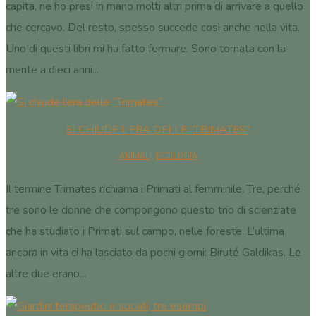
capita, ne ho presi in mano molti altri prima di arrivare a quello
che cercavo. Del resto, spesso succede così anche nella vita.
Uno di questi libri mi ha fatto fermare. Sono tornata con la
mente a dieci anni...
SI CHIUDE L’ERA DELLE “TRIMATES”
ANIMALI
,
ECOLOGIA
Il termine Trimates richiama i Primati al femminile. Tre, perché
tre sono le donne che compongono questo trio di scienziate
che ha studiato i Primati sul campo, nelle foreste. L’ultima
ancora in vita ci ha lasciato da pochi giorni: Biruté Galdikas. Le
altre due erano...