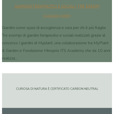
GIARDINI TERAPEUTICI E SOCIALI, TRE ESEMPI
ECOLOGIA
,
EVENTI
Giardini come spazi di accoglienza e cura per chi è più fragile.
Tre esempi di giardini terapeutici e sociali realizzati grazie al
concorso I giardini di Myplant, una collaborazione tra MyPlant
& Garden e Fondazione Minoprio ITS Academy che da 10 anni
realizza...
CURIOSA DI NATURA È CERTIFICATO CARBON NEUTRAL