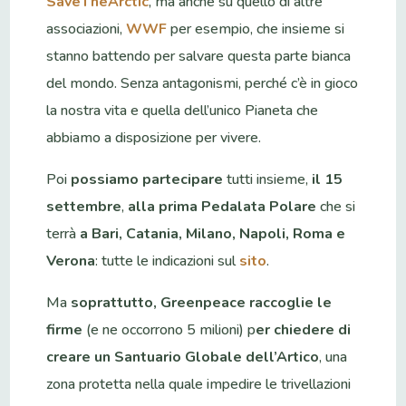
SaveTheArctic
, ma anche su quello di altre
associazioni,
WWF
per esempio, che insieme si
stanno battendo per salvare questa parte bianca
del mondo. Senza antagonismi, perché c’è in gioco
la nostra vita e quella dell’unico Pianeta che
abbiamo a disposizione per vivere.
Poi
possiamo partecipare
tutti insieme,
il 15
settembre
,
alla prima Pedalata Polare
che si
terrà
a Bari, Catania, Milano, Napoli, Roma e
Verona
: tutte le indicazioni sul
sito
.
Ma
soprattutto, Greenpeace raccoglie le
firme
(e ne occorrono 5 milioni) p
er chiedere di
creare un Santuario Globale dell’Artico
, una
zona protetta nella quale impedire le trivellazioni