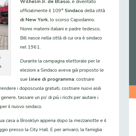
Wilhelm Jr. de Blasio
, è diventato
ufficialmente il 109°
Sindaco
della città
di New York
, lo scorso Capodanno.
Nonni materni italiani e padre tedesco,
Bill nasce nella città di cui ora è sindaco
nel 1961.
e
Durante la campagna elettorale per le
k
elezioni a Sindaco aveva già proposto le
sue
linee di programma
: costruire
ndere i doposcuola gratuiti, costruire nuovi asili
genere, tassare un po’ di più i ricchi per aiutare i
per il nuovo sindaco.
 sua casa a Brooklyn appena dopo la mezzanotte e il
o presso la City Hall. E per arrivarci, la famiglia