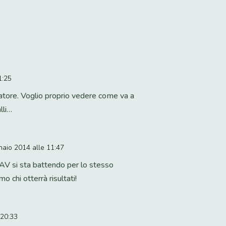
1:25
atore. Voglio proprio vedere come va a
lli…
naio 2014 alle 11:47
 LAV si sta battendo per lo stesso
 chi otterrà risultati!
 20:33