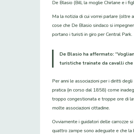
De Blasio (Bill, la moglie Chirlane e i f
Ma la notizia di cui vorrei parlare (oltre
cose che De Blasio sindaco si impegnerà 
portano i turisti in giro per Central Park.
De Blasio ha affermato: “Voglia
turistiche trainate da cavalli ch
Per anni le associazioni per i diritti de
pratica (in corso dal 1858) come inadegua
troppo congestionata e troppe ore di lav
molte associazioni cittadine.
Ovviamente i guidatori delle carrozze s
quattro zampe sono adeguate e che la l