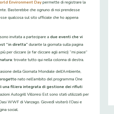
rld Environment Day
permette di registrare la
iente. Basterebbe che ognuno di noi prendesse
se qualcosa sul sito ufficiale che ho appena
sono invitata a partecipare a
due eventi che vi
st “in diretta”
durante la giornata sulla pagina
ù per cliccare (e far cliccare agli amici) “mi piace”
 natura
: trovate tutto qui nella colonna di destra.
casione della Giornata Mondiale dell’Ambiente,
progetto
nato nell’ambito del programma One
una filiera integrata di gestione dei rifiuti
 stazioni Autogrill Villoresi Est sono stati utilizzati per
’Oasi WWF di Vanzago. Giovedì visiterò l’Oasi e
gina social.