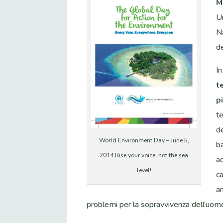
M
U
N
d
In
t
p
te
de
World Environment Day – June 5,
b
2014 Rise your voice, not the sea
a
level!
c
an
problemi per la sopravvivenza dell’uomo 