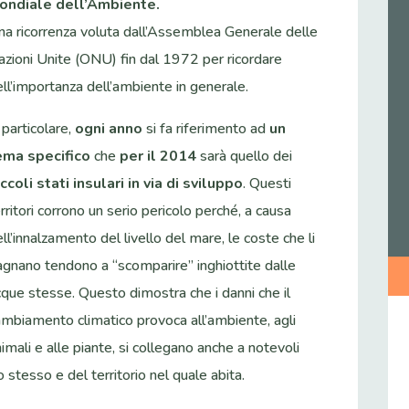
ondiale dell’Ambiente.
na ricorrenza voluta dall’Assemblea Generale delle
azioni Unite (ONU) fin dal 1972 per ricordare
ell’importanza dell’ambiente in generale.
 particolare,
ogni anno
si fa riferimento ad
un
ema specifico
che
per il 2014
sarà quello dei
iccoli stati insulari in via di sviluppo
. Questi
rritori corrono un serio pericolo perché, a causa
ll’innalzamento del livello del mare, le coste che li
agnano tendono a “scomparire” inghiottite dalle
cque stesse. Questo dimostra che i danni che il
ambiamento climatico provoca all’ambiente, agli
imali e alle piante, si collegano anche a notevoli
stesso e del territorio nel quale abita.