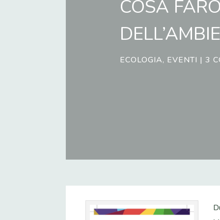
COSA FARÒ
DELL’AMBI
ECOLOGIA
,
EVENTI
|
3 
D