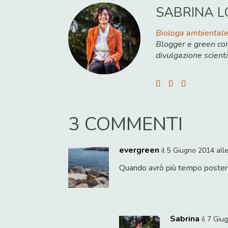
SABRINA L
Biologa ambiental
Blogger e green con
divulgazione scienti
3 COMMENTI
evergreen
il 5 Giugno 2014 all
Quando avrò più tempo posterò
Sabrina
il 7 Giu