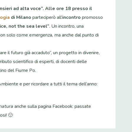
sieri ad alta voce”.
Alle ore 18 presso il
logia
di Milano
parteciperò all’
incontro
promosso
ice, not the sea level”
. Un incontro, una
 non solo come emergenza, ma anche dal punto di
e il futuro già accaduto”, un progetto in divenire,
ibuto scientifico di esperti, di docenti delle
acino del Fiume Po.
mbiente e per ricordare a tutti il tema dell’anno:
 natura
anche sulla pagina Facebook: passate
osi! 🙂