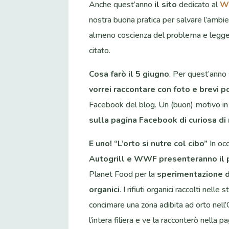
Anche quest’anno
il sito
dedicato al
Wo
nostra buona pratica per salvare l’amb
almeno coscienza del problema e legges
citato.
Cosa farò il 5 giugno
. Per quest’anno 
vorrei raccontare con foto e brevi po
Facebook del blog. Un (buon) motivo in pi
sulla pagina Facebook di curiosa di
E uno! “L’orto si nutre col cibo”
In oc
Autogrill e WWF presenteranno il 
Planet Food per la
sperimentazione di 
organici
. I rifiuti organici raccolti nelle
concimare una zona adibita ad orto nell
l’intera filiera e ve la racconterò nella pa