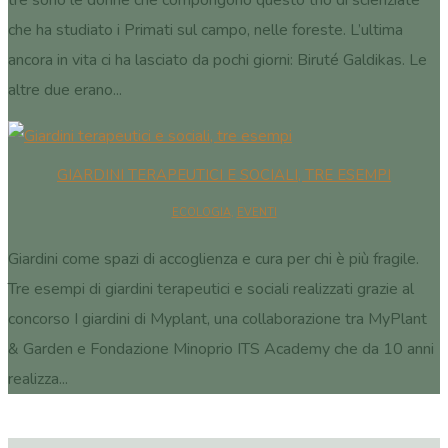
tre sono le donne che compongono questo trio di scienziate
che ha studiato i Primati sul campo, nelle foreste. L’ultima
ancora in vita ci ha lasciato da pochi giorni: Biruté Galdikas. Le
altre due erano...
GIARDINI TERAPEUTICI E SOCIALI, TRE ESEMPI
ECOLOGIA
,
EVENTI
Giardini come spazi di accoglienza e cura per chi è più fragile.
Tre esempi di giardini terapeutici e sociali realizzati grazie al
concorso I giardini di Myplant, una collaborazione tra MyPlant
& Garden e Fondazione Minoprio ITS Academy che da 10 anni
realizza...