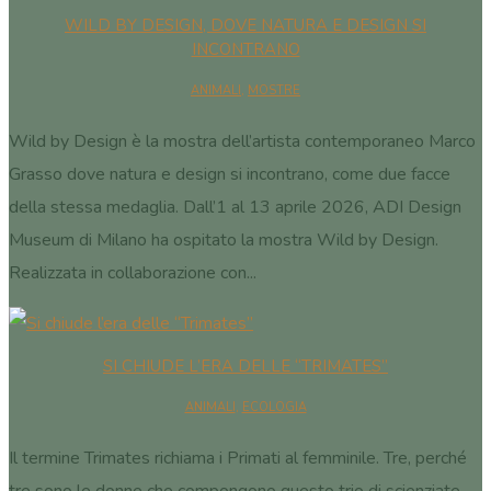
WILD BY DESIGN, DOVE NATURA E DESIGN SI
INCONTRANO
ANIMALI
,
MOSTRE
Wild by Design è la mostra dell’artista contemporaneo Marco
Grasso dove natura e design si incontrano, come due facce
della stessa medaglia. Dall’1 al 13 aprile 2026, ADI Design
Museum di Milano ha ospitato la mostra Wild by Design.
Realizzata in collaborazione con...
SI CHIUDE L’ERA DELLE “TRIMATES”
ANIMALI
,
ECOLOGIA
Il termine Trimates richiama i Primati al femminile. Tre, perché