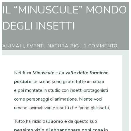
IL “MINUSCULE” MONDO
DEGLI INSETTI
ANIMALI
,
EVENTI
,
NATURA BIO
|
1 COMMENTO
Nel
film
Minuscule – La valle delle formiche
perdut
e
, le scene sono girate tutte in natura
e poi montate in studio con insetti protagonisti
come personaggi di animazione. Niente voci
umane, animali vari e insetti che fanno gli insetti.
Tutto ha inizio dall’
uomo
e da questo suo
pessimo vizio di abbandonare ogni cosa in