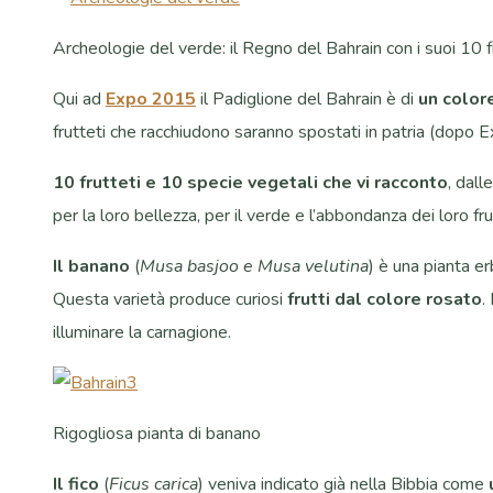
Archeologie del verde: il Regno del Bahrain con i suoi 10
Qui ad
Expo 2015
il Padiglione del Bahrain è di
un color
frutteti che racchiudono saranno spostati in patria (dopo E
10 frutteti e 10 specie vegetali che vi racconto
, dall
per la loro bellezza, per il verde e l’abbondanza dei loro frut
Il banano
(
Musa basjoo e Musa velutina
) è una pianta er
Questa varietà produce curiosi
frutti dal colore rosato
.
illuminare la carnagione.
Rigogliosa pianta di banano
Il fico
(
Ficus carica
) veniva indicato già nella Bibbia come