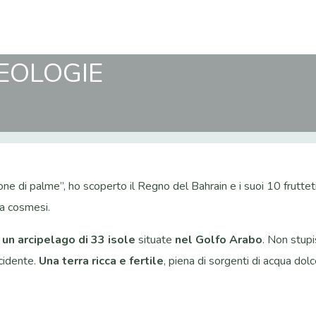
HEOLOGIE
lione di palme”, ho scoperto il Regno del Bahrain e i suoi 10 frut
lla cosmesi.
i
un arcipelago di 33 isole
situate
nel Golfo Arabo
. Non stupi
cidente.
Una terra ricca e fertile
, piena di sorgenti di acqua do