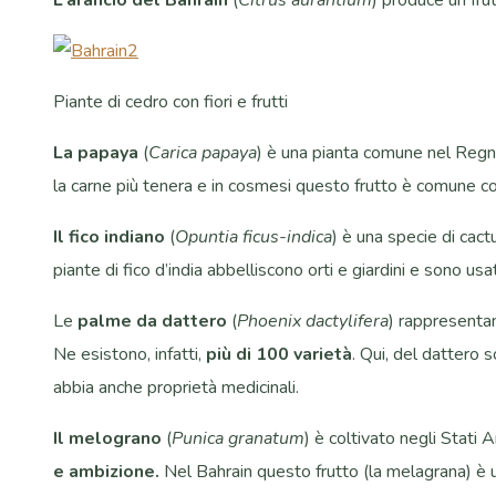
Piante di cedro con fiori e frutti
La papaya
(
Carica papaya
) è una pianta comune nel Regno 
la carne più tenera e in cosmesi questo frutto è comune c
Il fico indiano
(
Opuntia ficus-indica
) è una specie di cact
piante di fico d’india abbelliscono orti e giardini e sono
Le
palme da dattero
(
Phoenix dactylifera
) rappresent
Ne esistono, infatti,
più di 100 varietà
. Qui, del dattero s
abbia anche proprietà medicinali.
Il melograno
(
Punica granatum
) è coltivato negli Stati
e ambizione.
Nel Bahrain questo frutto (la melagrana) è u