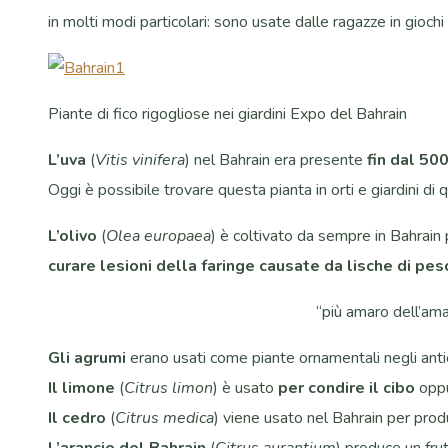
in molti modi particolari: sono usate dalle ragazze in giochi
Piante di fico rigogliose nei giardini Expo del Bahrain
L’uva
(
Vitis vinifera
) nel Bahrain era presente
fin dal 500
Oggi è possibile trovare questa pianta in orti e giardini di
L’olivo
(
Olea europaea
) è coltivato da sempre in Bahrain p
curare lesioni della faringe
causate da lische di pes
“più amaro dell’ama
Gli agrumi
erano usati come piante ornamentali negli antichi
Il limone
(
Citrus limon
) è usato
per condire il cibo
oppu
Il cedro
(
Citrus medica
) viene usato nel Bahrain per prod
L’arancio del Bahrain
(
Citrus aurantium
) produce un fr