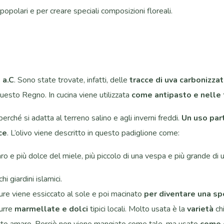
 popolari e per creare speciali composizioni floreali.
 a.C
. Sono state trovate, infatti, delle
tracce di uva carbonizza
 questo Regno. In cucina viene utilizzata
come antipasto e nelle 
erché si adatta al terreno salino e agli inverni freddi.
Un uso part
ce
. L’olivo viene descritto in questo padiglione come:
ro e più dolce del miele, più piccolo di una vespa e più grande di
 giardini islamici.
re viene essiccato al sole e poi macinato
per diventare una sp
urre
marmellate e dolci
tipici locali. Molto usata è la
varietà
ch
utto amaro. Perciò non viene mangiato come tale, ma usato
come 