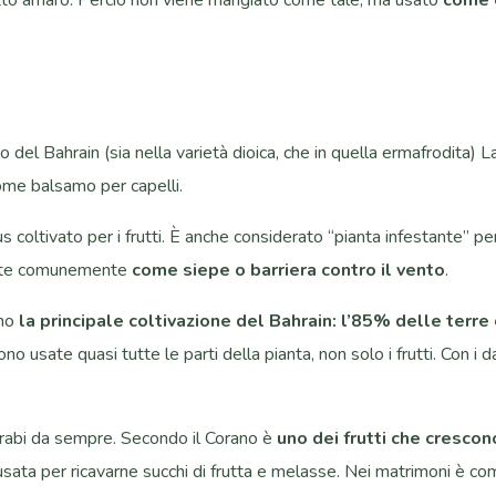
del Bahrain (sia nella varietà dioica, che in quella ermafrodita) 
ome balsamo per capelli.
us coltivato per i frutti. È anche considerato “pianta infestante” p
 usate comunemente
come siepe o barriera contro il vento
.
ano
la principale coltivazione del Bahrain: l’85% delle terre
ono usate quasi tutte le parti della pianta, non solo i frutti. Con i
 Arabi da sempre. Secondo il Corano è
uno dei frutti che crescon
sata per ricavarne succhi di frutta e melasse. Nei matrimoni è co