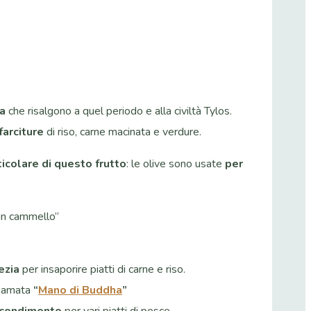
ta
che risalgono a quel periodo e alla civiltà Tylos.
farciture
di riso, carne macinata e verdure.
icolare di questo frutto
: le olive sono usate
per
 un cammello”
ezia
per insaporire piatti di carne e riso.
iamata
“
Mano di Buddha
”
condimento
per vari piatti di pesce.