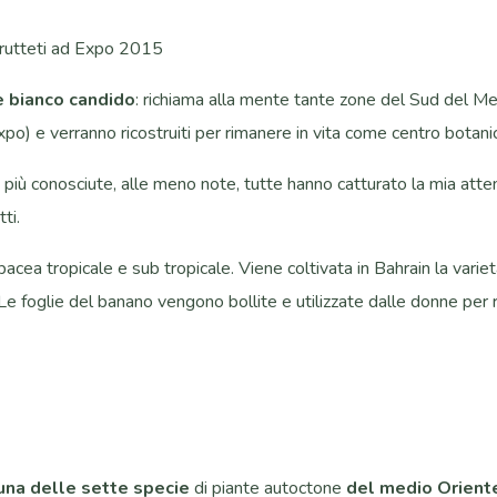
 frutteti ad Expo 2015
e bianco candido
: richiama alla mente tante zone del Sud del Med
xpo) e verranno ricostruiti per rimanere in vita come centro botani
e più conosciute, alle meno note, tutte hanno catturato la mia atte
ti.
bacea tropicale e sub tropicale. Viene coltivata in Bahrain la variet
 Le foglie del banano vengono bollite e utilizzate dalle donne per
una delle sette specie
di piante autoctone
del medio Orient