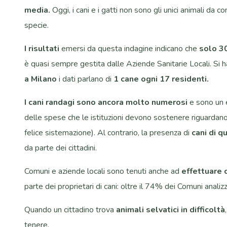
media.
Oggi, i cani e i gatti non sono gli unici animali da
specie.
I risultati
emersi da questa indagine indicano che
solo 30
è quasi sempre gestita dalle Aziende Sanitarie Locali. Si ha
a Milano
i dati parlano di
1 cane ogni 17 residenti.
I cani randagi sono ancora molto numerosi
e sono un e
delle spese che le istituzioni devono sostenere riguardano l
felice sistemazione). Al contrario, la presenza di
cani di q
da parte dei cittadini.
Comuni e aziende locali sono tenuti anche ad
effettuare c
parte dei proprietari di cani: oltre il 74% dei Comuni analiz
Quando un cittadino trova
animali selvatici in difficoltà
tenere.