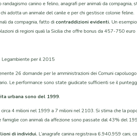
 randagismo canino e felino, anagrafi per animali da compagnia, ste
r chi adotta un animale del canile e per chi gestisce colonie feline.
imali da compagnia, fatto di
contraddizioni evidenti.
Un esempio: 
olazioni di regioni quali la Sicilia che offre bonus da 457-750 euro 
di Legambiente per il 2015
nente 26 domande per le amministrazioni dei Comuni capoluogo 
io. Le performance sono state giudicate sufficienti se il puntegg
 vita urbana sono del 1999
.
da circa 4 milioni nel 1999 a 7 milioni nel 2103. Si stima che la po
ni. Le famiglie con animali da affezione sono passate dal 43% del 
ioni di individui.
L’anagrafe canina registrava 6.940.959 cani, c