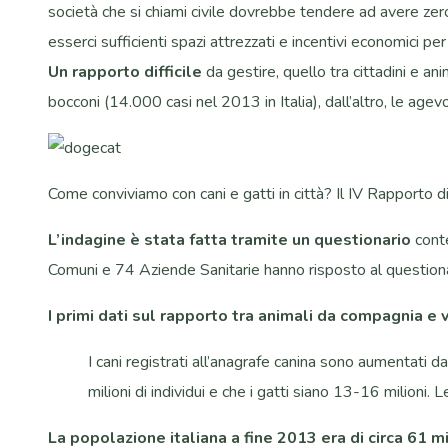
società che si chiami civile dovrebbe tendere ad avere zero
esserci sufficienti spazi attrezzati e incentivi economici pe
Un rapporto difficile
da gestire, quello tra cittadini e an
bocconi (14.000 casi nel 2013 in Italia), dall’altro, le agev
Come conviviamo con cani e gatti in città? Il IV Rapporto 
L’indagine è stata fatta tramite un questionario
conte
Comuni e 74 Aziende Sanitarie hanno risposto al questionar
I primi dati sul rapporto tra animali da compagnia e
I cani registrati all’anagrafe canina sono aumentati 
milioni di individui e che i gatti siano 13-16 milio
La popolazione italiana a fine 2013 era di circa 61 mil