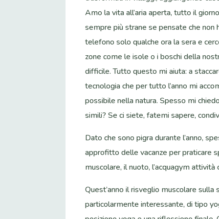
Amo la vita all’aria aperta, tutto il gior
sempre più strane se pensate che non ho
telefono solo qualche ora la sera e cerc
zone come le isole o i boschi della nost
difficile. Tutto questo mi aiuta: a staccar
tecnologia che per tutto l’anno mi accompa
possibile nella natura. Spesso mi chied
simili? Se ci siete, fatemi sapere, cond
Dato che sono pigra durante l’anno, sp
approfitto delle vacanze per praticare sp
muscolare, il nuoto, l’acquagym attivit
Quest’anno il risveglio muscolare sulla 
particolarmente interessante, di tipo y
posizione yoga e una riflessione finale