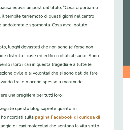
pausa estiva, un post dal titolo: “Cosa ci portiamo
l terribile terremoto di questi giorni nel centro
iato addolorata e sgomenta. Cosa avrei potuto
oto, luoghi devastati che non sono (e forse non
e distrutte, case ed edifici crollati al suolo. Sono
rso i loro i cari in questa tragedia e a tutte le
otezione civile e ai volontari che si sono dati da fare
cavando tra le macerie spesso a mani nude.
sere una preghiera per tutti loro.
e seguite questo blog saprete quanto mi
 ho ricordati sulla
pagina Facebook di curiosa di
ataggio e i cani molecolari che sentono la vita sotto