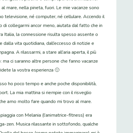
no al mare, nella pineta, fuori. Le mie vacanze sono
 televisione, né computer, né cellulare. Accendo il
o di collegarmi ancor meno, aiutata dal fatto che in
ra Italia, la connessione risulta spesso assente o
e dalla vita quotidiana, dall’eccesso di notizie e
gna. A rilassarmi, a stare all’aria aperta, il più
o: ma ci saranno altre persone che fanno vacanze
ividete la vostra esperienza 🙂
esso ho poco tempo e anche poche disponibilità,
ort. La mia mattina si riempie con il risveglio
à che amo molto fare quando mi trovo al mare.
spiaggia con Melania (l’animatrice-fitness) era
oga-zen. Musica rilassante in sottofondo, qualche
. Quella del bosco (come potete immaginare) mi è