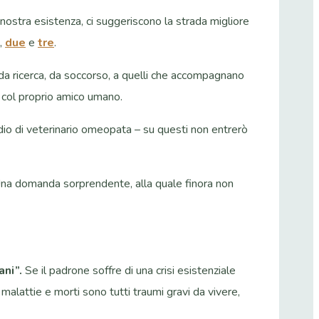
nostra esistenza, ci suggeriscono la strada migliore
,
due
e
tre
.
 da ricerca, da soccorso, a quelli che accompagnano
a col proprio amico umano.
tudio di veterinario omeopata – su questi non entrerò
i. Una domanda sorprendente, alla quale finora non
ani”.
Se il padrone soffre di una crisi esistenziale
 malattie e morti sono tutti traumi gravi da vivere,