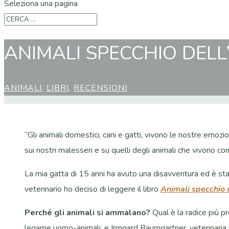
Seleziona una pagina
ANIMALI SPECCHIO DELL
ANIMALI
,
LIBRI
,
RECENSIONI
“Gli animali domestici, cani e gatti, vivono le nostre emozi
sui nostri malesseri e su quelli degli animali che vivono con
La mia gatta di 15 anni ha avuto una disavventura ed è stat
veterinario ho deciso di leggere il libro
Animali specchio 
Perché gli animali si ammalano?
Qual è la radice più p
legame uomo-animali, e Irmgard Baumgartner, veterinaria s