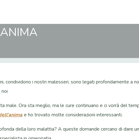
’ANIMA
oni, condividono i nostri malesseri, sono legati profondamente a noi
 noi
a male. Ora sta meglio, ma le cure continuano e ci vorrà del tempo
dell’anima
e ho trovato molte considerazioni interessanti.
rofonda della loro malattia? A queste domande cercano di dare una
pecialista in omeopatia.