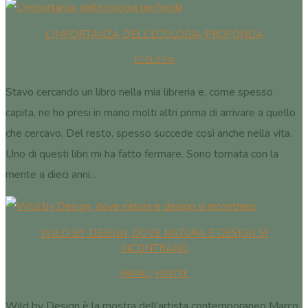
L’IMPORTANZA DELL’ECOLOGIA PROFONDA
ECOLOGIA
Stavo cercando un libro nella mia libreria e, come spesso
capita, ne ho presi in mano molti altri prima di arrivare a quello
che cercavo. Del resto, spesso succede così anche nella vita.
Uno di questi libri mi ha fatto fermare. Sono tornata con la
mente a dieci anni...
WILD BY DESIGN, DOVE NATURA E DESIGN SI
INCONTRANO
ANIMALI
,
MOSTRE
Wild by Design è la mostra dell’artista contemporaneo Marco