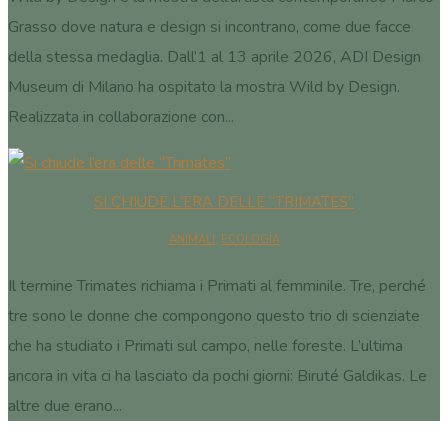
Grasso dove natura e design si incontrano, come due facce
della stessa medaglia. Dall’1 al 13 aprile 2026, ADI Design
Museum di Milano ha ospitato la mostra Wild by Design.
Realizzata in collaborazione con...
SI CHIUDE L’ERA DELLE “TRIMATES”
ANIMALI
,
ECOLOGIA
Il termine Trimates richiama i Primati al femminile. Tre, perché
tre sono le donne che compongono questo trio di scienziate
che ha studiato i Primati sul campo, nelle foreste. L’ultima
ancora in vita ci ha lasciato da pochi giorni: Biruté Galdikas. Le
altre due erano...