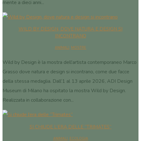
mente a dieci anni...
WILD BY DESIGN, DOVE NATURA E DESIGN SI
INCONTRANO
ANIMALI
,
MOSTRE
Wild by Design è la mostra dell’artista contemporaneo Marco
Grasso dove natura e design si incontrano, come due facce
della stessa medaglia. Dall’1 al 13 aprile 2026, ADI Design
Museum di Milano ha ospitato la mostra Wild by Design.
Realizzata in collaborazione con...
SI CHIUDE L’ERA DELLE “TRIMATES”
ANIMALI
,
ECOLOGIA