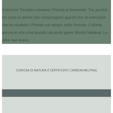
Il termine Trimates richiama i Primati al femminile. Tre, perché
tre sono le donne che compongono questo trio di scienziate
che ha studiato i Primati sul campo, nelle foreste. L’ultima
ancora in vita ci ha lasciato da pochi giorni: Biruté Galdikas. Le
altre due erano...
CURIOSA DI NATURA È CERTIFICATO CARBON NEUTRAL