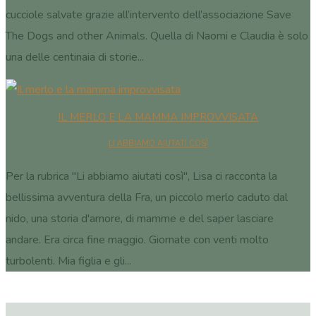
cucciole salvate grazie all’intervento dell’associazione Save
The Dogs and other Animals. Quella di Naomi e Claudia è solo
una delle centinaia di storie...
IL MERLO E LA MAMMA IMPROVVISATA
LI ABBIAMO AIUTATI COSÌ
Per la rubrica "Li abbiamo aiutati così", Lisa ci racconta la
bellissima avventura della Fra, un piccolo merlo caduto dal
nido, una storia d'amore, di mamme e del saper lasciare
andare. Era circa fine maggio. Giornate con venti molto
turbolenti. Mia figlia e gli...