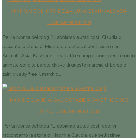
MIOMOJO E GLI ORSI DELLA LUNA DI ANIMALS ASIA
LI ABBIAMO AIUTATI COSÌ
Per la rubrica del blog “Li abbiamo aiutati così” Claudia ci
racconta la storia di Miomojo e della collaborazione con
Animals Asia. Passione, creatività e compassione per il mondo
animale sono le parole chiave di questo marchio di borse e
zaini cruelty free Il marchio...
NAOMI E CLAUDIA: SALVE GRAZIE A SAVE THE DOGS
ANIMALI
,
LI ABBIAMO AIUTATI COSÌ
Per la rubrica del blog “Li abbiamo aiutati così” oggi vi
raccontiamo la storia di Naomi e Claudia, due bellissime