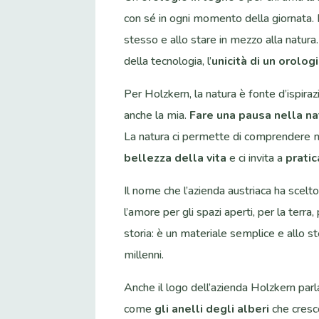
con sé in ogni momento della giornata. 
stesso e allo stare in mezzo alla natura.
della tecnologia, l’
unicità di un orolog
Per Holzkern, la natura è fonte d’ispiraz
anche la mia.
Fare una pausa nella na
La natura ci permette di comprendere m
bellezza della vita
e ci invita a
pratic
Il nome che l’azienda austriaca ha scelt
l’amore per gli spazi aperti, per la terra
storia: è un materiale semplice e allo st
millenni.
Anche il logo dell’azienda Holzkern parla
come
gli anelli degli alberi
che cresco