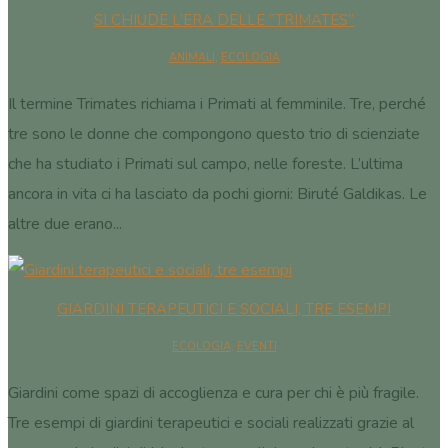
SI CHIUDE L’ERA DELLE “TRIMATES”
ANIMALI
,
ECOLOGIA
Il termine Trimates richiama i Primati al femminile. Tre, perché
tre sono le donne che compongono questo trio di scienziate
che ha studiato i Primati sul campo, nelle foreste. L’ultima
ancora in vita ci ha lasciato da pochi giorni: Biruté Galdikas. Le
altre due erano...
GIARDINI TERAPEUTICI E SOCIALI, TRE ESEMPI
ECOLOGIA
,
EVENTI
Giardini come spazi di accoglienza e cura per chi è più fragile.
Tre esempi di giardini terapeutici e sociali realizzati grazie al