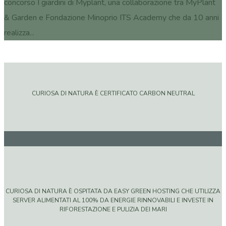
concorso I giardini di Myplant, una collaborazione tra MyPlant
& Garden e Fondazione Minoprio ITS Academy che da 10 anni
realizza...
CURIOSA DI NATURA È CERTIFICATO CARBON NEUTRAL
CURIOSA DI NATURA È OSPITATA DA EASY GREEN HOSTING CHE UTILIZZA
SERVER ALIMENTATI AL 100% DA ENERGIE RINNOVABILI E INVESTE IN
RIFORESTAZIONE E PULIZIA DEI MARI