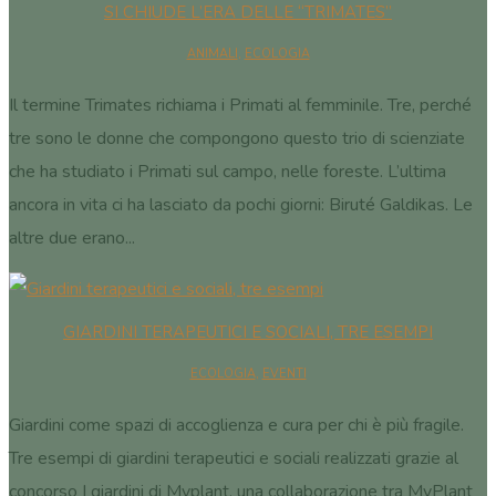
SI CHIUDE L’ERA DELLE “TRIMATES”
ANIMALI
,
ECOLOGIA
Il termine Trimates richiama i Primati al femminile. Tre, perché
tre sono le donne che compongono questo trio di scienziate
che ha studiato i Primati sul campo, nelle foreste. L’ultima
ancora in vita ci ha lasciato da pochi giorni: Biruté Galdikas. Le
altre due erano...
GIARDINI TERAPEUTICI E SOCIALI, TRE ESEMPI
ECOLOGIA
,
EVENTI
Giardini come spazi di accoglienza e cura per chi è più fragile.
Tre esempi di giardini terapeutici e sociali realizzati grazie al
concorso I giardini di Myplant, una collaborazione tra MyPlant