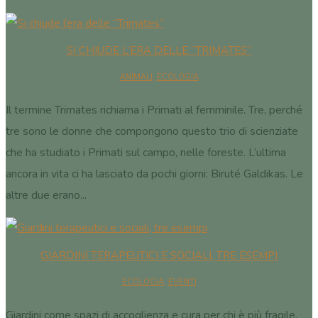
SI CHIUDE L’ERA DELLE “TRIMATES”
ANIMALI
,
ECOLOGIA
Il termine Trimates richiama i Primati al femminile. Tre, perché
tre sono le donne che compongono questo trio di scienziate
che ha studiato i Primati sul campo, nelle foreste. L’ultima
ancora in vita ci ha lasciato da pochi giorni: Biruté Galdikas. Le
altre due erano...
GIARDINI TERAPEUTICI E SOCIALI, TRE ESEMPI
ECOLOGIA
,
EVENTI
Giardini come spazi di accoglienza e cura per chi è più fragile.