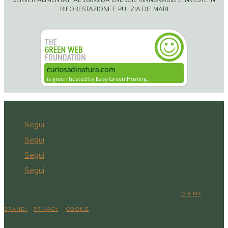
SERVER ALIMENTATI AL 100% DA ENERGIE RINNOVABILI E INVESTE IN
RIFORESTAZIONE E PULIZIA DEI MARI
Segui
Segui
Segui
Segui
COPYRIGHT © 2026 CURIOSA DI NATURA | WEB DESIGN BY
OH MY
BRAND!
|
PRIVACY
E
COOKIE
POLICY