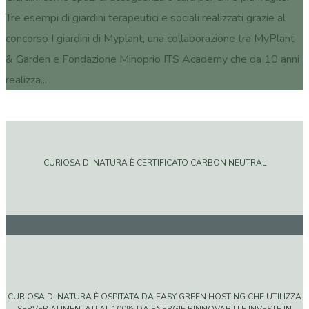
Tre esempi di giardini terapeutici e sociali realizzati grazie al
concorso I giardini di Myplant, una collaborazione tra MyPlant
& Garden e Fondazione Minoprio ITS Academy che da 10 anni
realizza...
CURIOSA DI NATURA È CERTIFICATO CARBON NEUTRAL
CURIOSA DI NATURA È OSPITATA DA EASY GREEN HOSTING CHE UTILIZZA