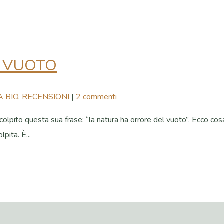
 VUOTO
 BIO
,
RECENSIONI
|
2 commenti
lpito questa sua frase: “la natura ha orrore del vuoto”. Ecco cosa
pita. È...