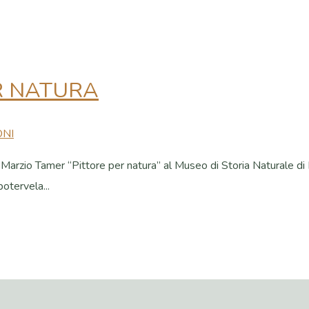
R NATURA
ONI
i Marzio Tamer “Pittore per natura” al Museo di Storia Naturale di M
otervela...