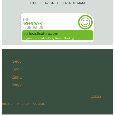
RIFORESTAZIONE E PULIZIA DEI MARI
Segui
Segui
Segui
Segui
COPYRIGHT © 2026 CURIOSA DI NATURA | WEB DESIGN BY
OH MY
BRAND!
|
PRIVACY
E
COOKIE
POLICY