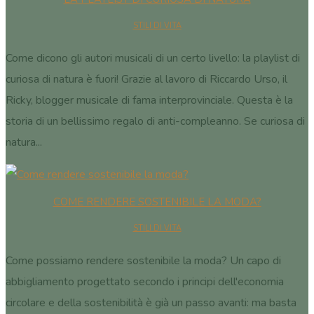
STILI DI VITA
Come dicono gli autori musicali di un certo livello: la playlist di
curiosa di natura è fuori! Grazie al lavoro di Riccardo Urso, il
Ricky, blogger musicale di fama interprovinciale. Questa è la
storia di un bellissimo regalo di anti-compleanno. Se curiosa di
natura...
COME RENDERE SOSTENIBILE LA MODA?
STILI DI VITA
Come possiamo rendere sostenibile la moda? Un capo di
abbigliamento progettato secondo i principi dell'economia
circolare e della sostenibilità è già un passo avanti: ma basta