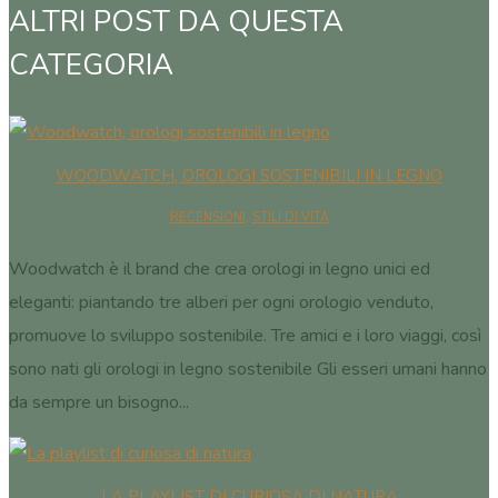
ALTRI POST DA QUESTA
CATEGORIA
WOODWATCH, OROLOGI SOSTENIBILI IN LEGNO
RECENSIONI
,
STILI DI VITA
Woodwatch è il brand che crea orologi in legno unici ed
eleganti: piantando tre alberi per ogni orologio venduto,
promuove lo sviluppo sostenibile. Tre amici e i loro viaggi, così
sono nati gli orologi in legno sostenibile Gli esseri umani hanno
da sempre un bisogno...
LA PLAYLIST DI CURIOSA DI NATURA