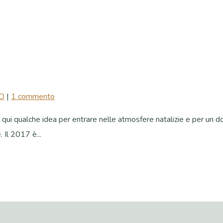
O
|
1 commento
i qualche idea per entrare nelle atmosfere natalizie e per un dono 
 Il 2017 è...