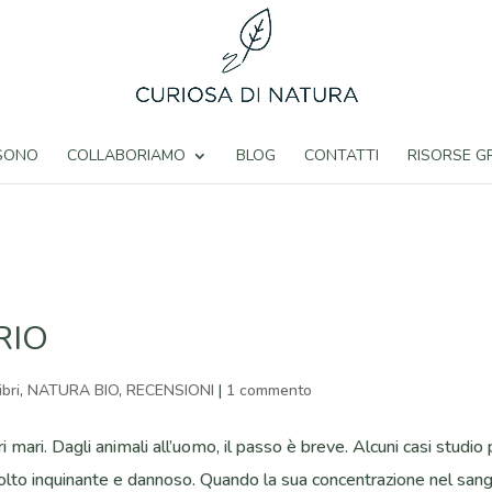
 SONO
COLLABORIAMO
BLOG
CONTATTI
RISORSE G
RIO
libri
,
NATURA BIO
,
RECENSIONI
|
1 commento
ri mari. Dagli animali all’uomo, il passo è breve. Alcuni casi studio
molto inquinante e dannoso. Quando la sua concentrazione nel san