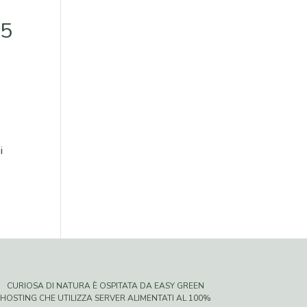
25
i
CURIOSA DI NATURA È OSPITATA DA EASY GREEN
HOSTING CHE UTILIZZA SERVER ALIMENTATI AL 100%