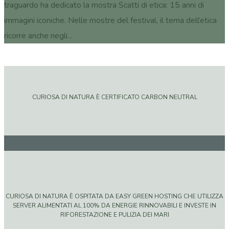
traguardo ha dedicato la mostra Scatti di etica: 15 anni di
immagini iconiche. Nelle mostre del festival, il tema dell’etica
ricorre anche negli...
CURIOSA DI NATURA È CERTIFICATO CARBON NEUTRAL
CURIOSA DI NATURA È OSPITATA DA EASY GREEN HOSTING CHE UTILIZZA
SERVER ALIMENTATI AL 100% DA ENERGIE RINNOVABILI E INVESTE IN
RIFORESTAZIONE E PULIZIA DEI MARI