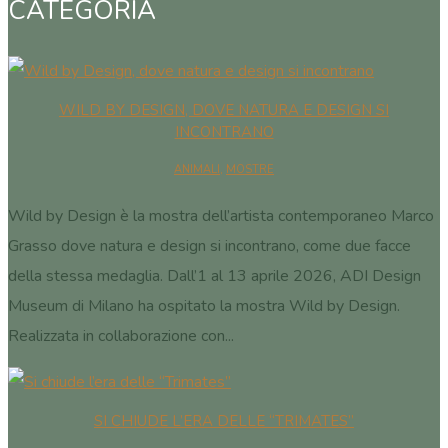
CATEGORIA
WILD BY DESIGN, DOVE NATURA E DESIGN SI
INCONTRANO
ANIMALI
,
MOSTRE
Wild by Design è la mostra dell’artista contemporaneo Marco
Grasso dove natura e design si incontrano, come due facce
della stessa medaglia. Dall’1 al 13 aprile 2026, ADI Design
Museum di Milano ha ospitato la mostra Wild by Design.
Realizzata in collaborazione con...
SI CHIUDE L’ERA DELLE “TRIMATES”