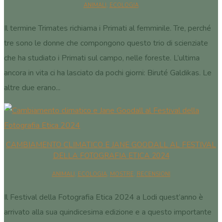
ANIMALI
,
ECOLOGIA
Il termine Trimates richiama i Primati al femminile. Tre, perché
tre sono le donne che compongono questo trio di scienziate
che ha studiato i Primati sul campo, nelle foreste. L’ultima
ancora in vita ci ha lasciato da pochi giorni: Biruté Galdikas. Le
altre due erano...
CAMBIAMENTO CLIMATICO E JANE GOODALL AL FESTIVAL
DELLA FOTOGRAFIA ETICA 2024
ANIMALI
,
ECOLOGIA
,
MOSTRE
,
RECENSIONI
Il Festival della Fotografia Etica 2024 a Lodi quest’anno è
arrivato alla sua quindicesima edizione e a questo importante