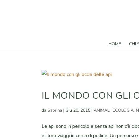
HOME
CHI
IL MONDO CON GLI O
da
Sabrina
|
Giu 20, 2015
|
ANIMALI
,
ECOLOGIA
,
N
Le api sono in pericolo e senza api non c’è ci
e i loro viaggi in cerca di polline. Un percors