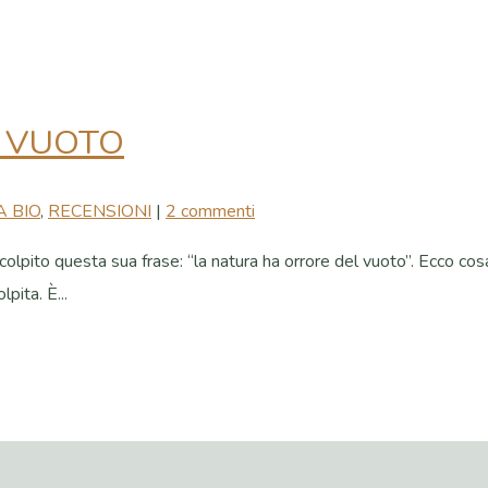
 VUOTO
 BIO
,
RECENSIONI
|
2 commenti
lpito questa sua frase: “la natura ha orrore del vuoto”. Ecco cosa
pita. È...