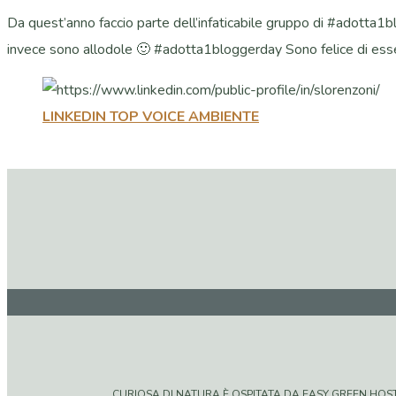
Da quest’anno faccio parte dell’infaticabile gruppo di #adotta1b
invece sono allodole 🙂 #adotta1bloggerday Sono felice di esse
LINKEDIN TOP VOICE AMBIENTE
CURIOSA DI NATURA È OSPITATA DA EASY GREEN HOSTIN