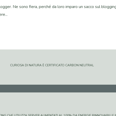
logger. Ne sono fiera, perché da loro imparo un sacco sul blogging
re...
CURIOSA DI NATURA È CERTIFICATO CARBON NEUTRAL
G CHE UTILIZZA SERVER ALIMENTATI AL 100% DA ENERGIE RINNOVABILI E IN