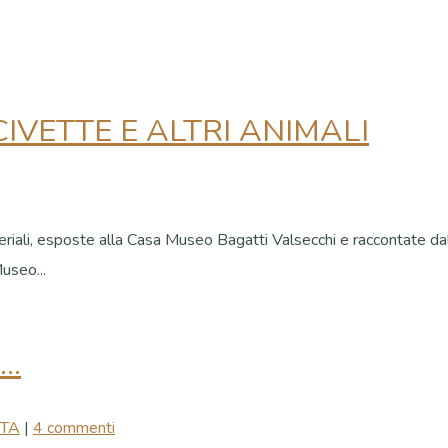
CIVETTE E ALTRI ANIMALI
eriali, esposte alla Casa Museo Bagatti Valsecchi e raccontate dall
useo...
É…
ITA
|
4 commenti