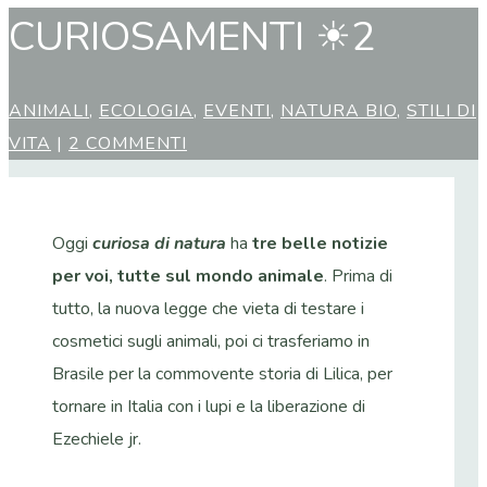
CURIOSAMENTI ☀2
ANIMALI
,
ECOLOGIA
,
EVENTI
,
NATURA BIO
,
STILI DI
VITA
|
2 COMMENTI
Oggi
curiosa di natura
ha
tre belle notizie
per voi, tutte sul mondo animale
. Prima di
tutto, la nuova legge che vieta di testare i
cosmetici sugli animali, poi ci trasferiamo in
Brasile per la commovente storia di Lilica, per
tornare in Italia con i lupi e la liberazione di
Ezechiele jr.