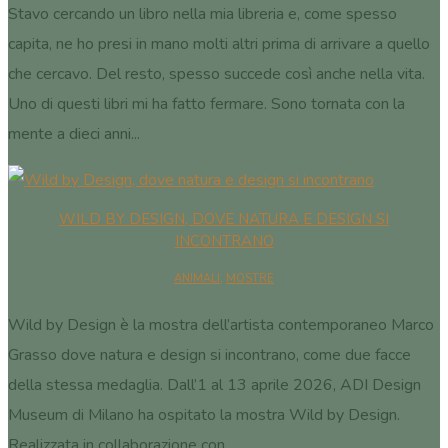
Stavo cercando un libro nella mia libreria e, come spesso
capita, ne ho presi in mano molti altri prima di arrivare a quello
che cercavo. Del resto, spesso succede così anche nella vita.
Uno di questi libri mi ha fatto fermare. Sono tornata con la
mente a dieci anni...
WILD BY DESIGN, DOVE NATURA E DESIGN SI
INCONTRANO
ANIMALI
,
MOSTRE
Wild by Design è la mostra dell’artista contemporaneo Marco
Grasso dove natura e design si incontrano, come due facce
della stessa medaglia. Dall’1 al 13 aprile 2026, ADI Design
Museum di Milano ha ospitato la mostra Wild by Design.
Realizzata in collaborazione con...