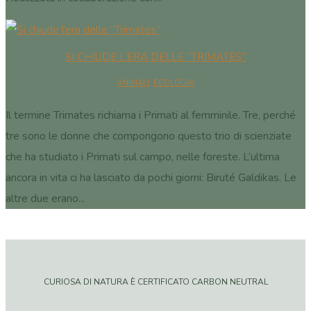
SI CHIUDE L’ERA DELLE “TRIMATES”
ANIMALI
,
ECOLOGIA
Il termine Trimates richiama i Primati al femminile. Tre, perché
tre sono le donne che compongono questo trio di scienziate
che ha studiato i Primati sul campo, nelle foreste. L’ultima
ancora in vita ci ha lasciato da pochi giorni: Biruté Galdikas. Le
altre due erano...
CURIOSA DI NATURA È CERTIFICATO CARBON NEUTRAL