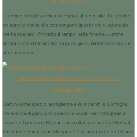
ANIMALI
,
ECOLOGIA
Il termine Trimates richiama i Primati al femminile. Tre, perché
tre sono le donne che compongono questo trio di scienziate
che ha studiato i Primati sul campo, nelle foreste. L’ultima
ancora in vita ci ha lasciato da pochi giorni: Biruté Galdikas. Le
altre due erano...
GIARDINI TERAPEUTICI E SOCIALI, TRE ESEMPI
ECOLOGIA
,
EVENTI
Giardini come spazi di accoglienza e cura per chi è più fragile.
Tre esempi di giardini terapeutici e sociali realizzati grazie al
concorso I giardini di Myplant, una collaborazione tra MyPlant
& Garden e Fondazione Minoprio ITS Academy che da 10 anni