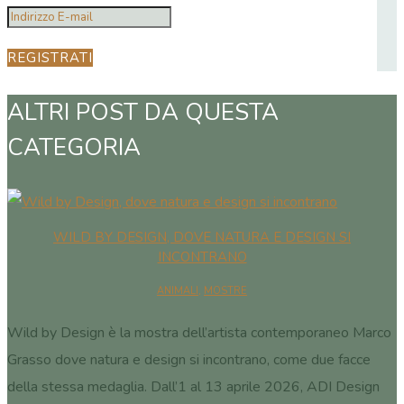
REGISTRATI
ALTRI POST DA QUESTA
CATEGORIA
WILD BY DESIGN, DOVE NATURA E DESIGN SI
INCONTRANO
ANIMALI
,
MOSTRE
Wild by Design è la mostra dell’artista contemporaneo Marco
Grasso dove natura e design si incontrano, come due facce
della stessa medaglia. Dall’1 al 13 aprile 2026, ADI Design