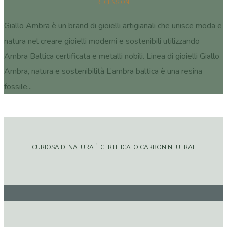
RECENSIONI
Giallo Ambra è un brand di gioielli artigianali che unisce moda e
natura nel creare gioielli moderni e sostenibili utilizzando
Ambra Baltica certificata e metalli nobili. Linea di gioielli Giallo
Ambra, natura e sostenibilità L’ambra baltica è una resina
fossile...
CURIOSA DI NATURA È CERTIFICATO CARBON NEUTRAL