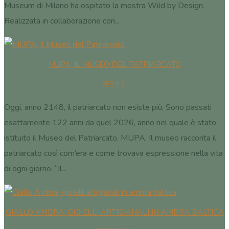
Museum di Milano ha ospitato la mostra Wild by Design.
Realizzata in collaborazione con...
MUPA, IL MUSEO DEL PATRIARCATO
MOSTRE
Oggi, anno 2148, il patriarcato non esiste più. Sono passati
esattamente 122 anni da quel 2026, anno nel quale è stato
istituito il Museo del Patriarcato, MUPA. Il museo racconta il
patriarcato così com’era e come trovava espressione nella vita
di ogni giorno. “Il...
GIALLO AMBRA, GIOIELLI ARTIGIANALI IN AMBRA BALTICA