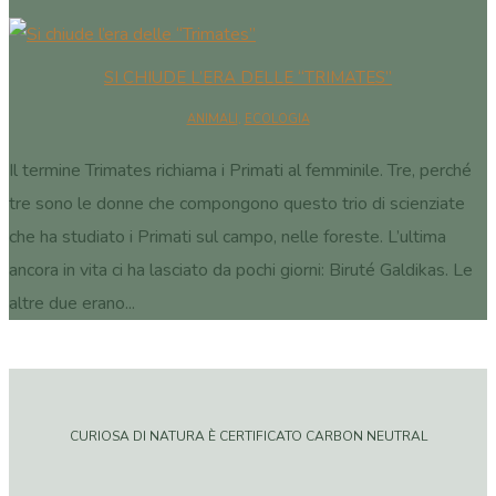
SI CHIUDE L’ERA DELLE “TRIMATES”
ANIMALI
,
ECOLOGIA
Il termine Trimates richiama i Primati al femminile. Tre, perché
tre sono le donne che compongono questo trio di scienziate
che ha studiato i Primati sul campo, nelle foreste. L’ultima
ancora in vita ci ha lasciato da pochi giorni: Biruté Galdikas. Le
altre due erano...
CURIOSA DI NATURA È CERTIFICATO CARBON NEUTRAL