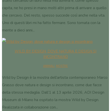
Stavo cercando un libro nella mia libreria e, come spesso
capita, ne ho presi in mano molti altri prima di arrivare a quello
che cercavo. Del resto, spesso succede così anche nella vita.
Uno di questi libri mi ha fatto fermare. Sono tornata con la
mente a dieci anni...
WILD BY DESIGN, DOVE NATURA E DESIGN SI
INCONTRANO
ANIMALI
,
MOSTRE
Wild by Design è la mostra dell’artista contemporaneo Marco
Grasso dove natura e design si incontrano, come due facce
della stessa medaglia. Dall’1 al 13 aprile 2026, ADI Design
Museum di Milano ha ospitato la mostra Wild by Design.
Realizzata in collaborazione con...