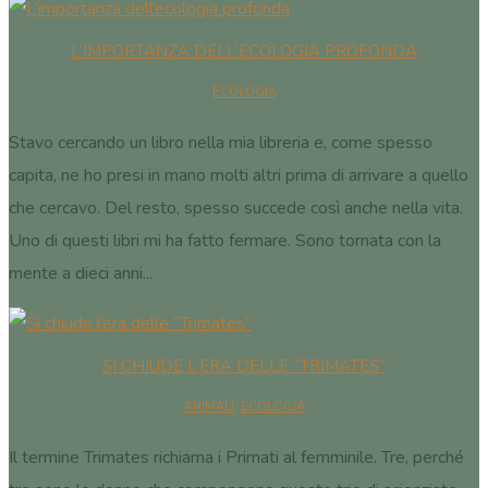
L’IMPORTANZA DELL’ECOLOGIA PROFONDA
ECOLOGIA
Stavo cercando un libro nella mia libreria e, come spesso
capita, ne ho presi in mano molti altri prima di arrivare a quello
che cercavo. Del resto, spesso succede così anche nella vita.
Uno di questi libri mi ha fatto fermare. Sono tornata con la
mente a dieci anni...
SI CHIUDE L’ERA DELLE “TRIMATES”
ANIMALI
,
ECOLOGIA
Il termine Trimates richiama i Primati al femminile. Tre, perché