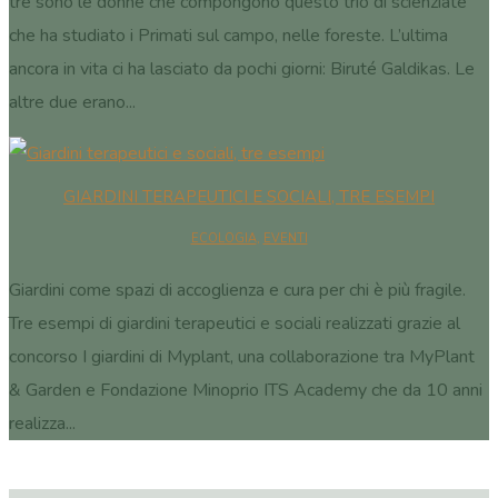
tre sono le donne che compongono questo trio di scienziate
che ha studiato i Primati sul campo, nelle foreste. L’ultima
ancora in vita ci ha lasciato da pochi giorni: Biruté Galdikas. Le
altre due erano...
GIARDINI TERAPEUTICI E SOCIALI, TRE ESEMPI
ECOLOGIA
,
EVENTI
Giardini come spazi di accoglienza e cura per chi è più fragile.
Tre esempi di giardini terapeutici e sociali realizzati grazie al
concorso I giardini di Myplant, una collaborazione tra MyPlant
& Garden e Fondazione Minoprio ITS Academy che da 10 anni
realizza...