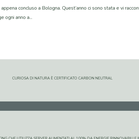
 è appena concluso a Bologna. Quest’anno ci sono stata e vi racco
e ogni anno a...
CURIOSA DI NATURA È CERTIFICATO CARBON NEUTRAL
G CHE UTILIZZA SERVER ALIMENTATI AL 100% DA ENERGIE RINNOVABILI E IN