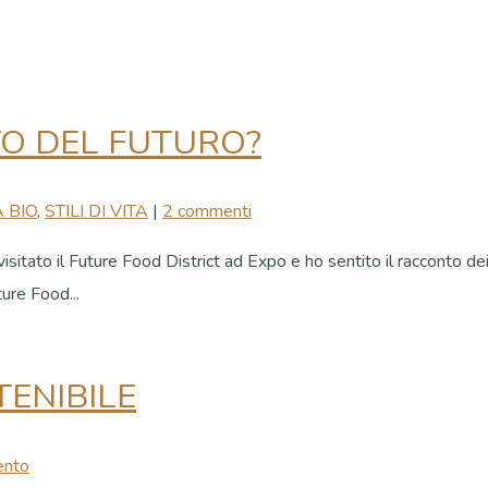
TO DEL FUTURO?
 BIO
,
STILI DI VITA
|
2 commenti
sitato il Future Food District ad Expo e ho sentito il racconto dei
ture Food...
ENIBILE
ento