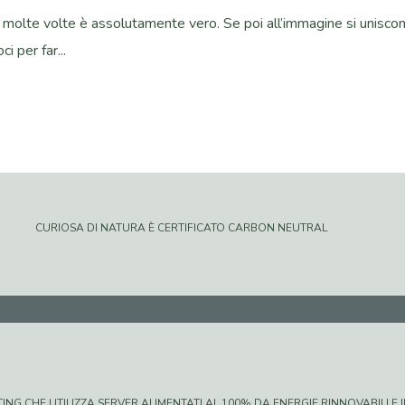
 e molte volte è assolutamente vero. Se poi all’immagine si unisco
i per far...
CURIOSA DI NATURA È CERTIFICATO CARBON NEUTRAL
G CHE UTILIZZA SERVER ALIMENTATI AL 100% DA ENERGIE RINNOVABILI E IN