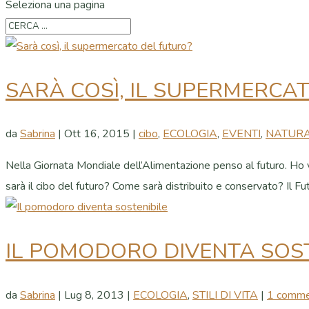
Seleziona una pagina
SARÀ COSÌ, IL SUPERMERCA
da
Sabrina
|
Ott 16, 2015
|
cibo
,
ECOLOGIA
,
EVENTI
,
NATURA
Nella Giornata Mondiale dell’Alimentazione penso al futuro. Ho vi
sarà il cibo del futuro? Come sarà distribuito e conservato? Il Fu
IL POMODORO DIVENTA SOST
da
Sabrina
|
Lug 8, 2013
|
ECOLOGIA
,
STILI DI VITA
|
1 comm