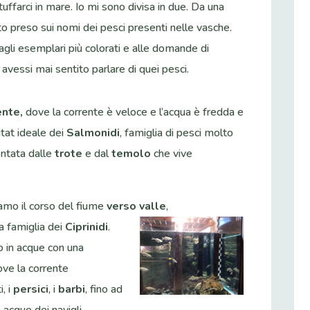
 tuffarci in mare. Io mi sono divisa in due. Da una
 preso sui nomi dei pesci presenti nelle vasche.
agli esemplari più colorati e alle domande di
avessi mai sentito parlare di quei pesci.
ente,
dove la corrente è veloce e l’acqua è fredda e
itat ideale dei
Salmonidi
, famiglia di pesci molto
entata dalle
trote
e dal
temolo
che vive
mo il corso del fiume
verso valle
,
a famiglia dei
Ciprinidi
.
o in acque con una
ove la corrente
ti, i
persici
, i
barbi
, fino ad