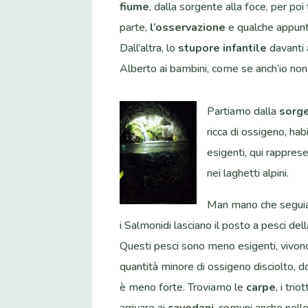
fiume
, dalla sorgente alla foce, per poi
parte,
l’osservazione
e qualche appunto
Dall’altra, lo
stupore infantile
davanti 
Alberto ai bambini, come se anch’io non 
Partiamo dalla
sorg
ricca di ossigeno, hab
esigenti, qui rappres
nei laghetti alpini.
Man mano che seguia
i Salmonidi lasciano il
posto a pesci dell
Questi pesci sono meno esigenti, vivon
quantità minore di ossigeno disciolto, d
è meno forte. Troviamo le
carpe
, i triot