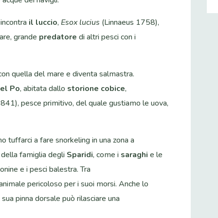
 acque dei navigli.
 incontra
il luccio
,
Esox lucius
(Linnaeus 1758),
tare, grande
predatore
di altri pesci con i
a con quella del mare e diventa salmastra.
del Po
, abitata dallo
storione cobice
,
1), pesce primitivo, del quale gustiamo le uova,
o tuffarci a fare snorkeling in una zona a
della famiglia degli
Sparidi
, come i
saraghi
e le
onine e i pesci balestra. Tra
 animale pericoloso per i suoi morsi. Anche lo
sua pinna dorsale può rilasciare una