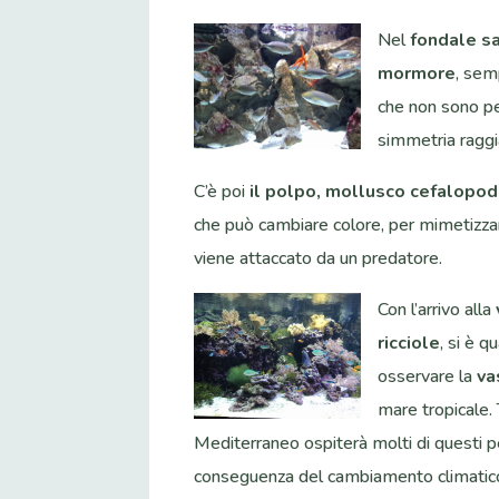
Nel
fondale s
mormore
, sem
che non sono p
simmetria raggi
C’è poi
il polpo, mollusco cefalopo
che può cambiare colore, per mimetizzarsi 
viene attaccato da un predatore.
Con l’arrivo alla
ricciole
, si è q
osservare la
va
mare tropicale. 
Mediterraneo ospiterà molti di questi pe
conseguenza del cambiamento climatico