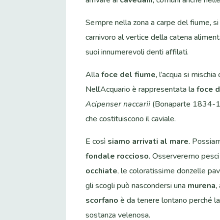
arrivare ai
cavedani
, comuni anche nelle
Sempre nella zona a carpe del fiume, si
carnivoro al vertice della catena alimen
suoi innumerevoli denti affilati.
Alla
foce del fiume
, l’acqua si mischi
Nell’Acquario è rappresentata la
foce 
Acipenser naccarii
(Bonaparte 1834-184
che costituiscono il caviale.
E così
siamo arrivati al mare
. Possiam
fondale roccioso
. Osserveremo pesci 
occhiate
, le coloratissime donzelle pav
gli scogli può nascondersi una
murena
,
scorfano
è da tenere lontano perché la 
sostanza velenosa.