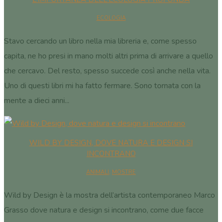
ECOLOGIA
Stavo cercando un libro nella mia libreria e, come spesso
capita, ne ho presi in mano molti altri prima di arrivare a quello
che cercavo. Del resto, spesso succede così anche nella vita.
Uno di questi libri mi ha fatto fermare. Sono tornata con la
mente a dieci anni...
WILD BY DESIGN, DOVE NATURA E DESIGN SI
INCONTRANO
ANIMALI
,
MOSTRE
Wild by Design è la mostra dell’artista contemporaneo Marco
Grasso dove natura e design si incontrano, come due facce