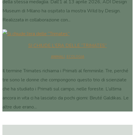
della stessa medaglia. Dall’1 al 13 aprile 2026, ADI Design
Museum di Milano ha ospitato la mostra Wild by Design.
Realizzata in collaborazione con...
SI CHIUDE L’ERA DELLE “TRIMATES”
ANIMALI
,
ECOLOGIA
Il termine Trimates richiama i Primati al femminile. Tre, perché
tre sono le donne che compongono questo trio di scienziate
che ha studiato i Primati sul campo, nelle foreste. L’ultima
ancora in vita ci ha lasciato da pochi giorni: Biruté Galdikas. Le
altre due erano...