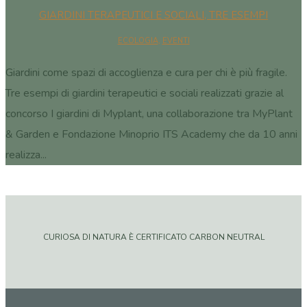
GIARDINI TERAPEUTICI E SOCIALI, TRE ESEMPI
ECOLOGIA
,
EVENTI
Giardini come spazi di accoglienza e cura per chi è più fragile.
Tre esempi di giardini terapeutici e sociali realizzati grazie al
concorso I giardini di Myplant, una collaborazione tra MyPlant
& Garden e Fondazione Minoprio ITS Academy che da 10 anni
realizza...
CURIOSA DI NATURA È CERTIFICATO CARBON NEUTRAL