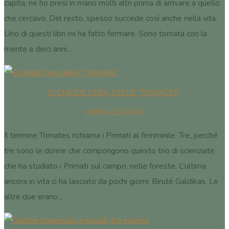
capita, ne ho presi in mano molti altri prima di arrivare a quello
che cercavo. Del resto, spesso succede così anche nella vita.
Uno di questi libri mi ha fatto fermare. Sono tornata con la
mente a dieci anni...
SI CHIUDE L’ERA DELLE “TRIMATES”
ANIMALI
,
ECOLOGIA
Il termine Trimates richiama i Primati al femminile. Tre, perché
tre sono le donne che compongono questo trio di scienziate
che ha studiato i Primati sul campo, nelle foreste. L’ultima
ancora in vita ci ha lasciato da pochi giorni: Biruté Galdikas. Le
altre due erano...