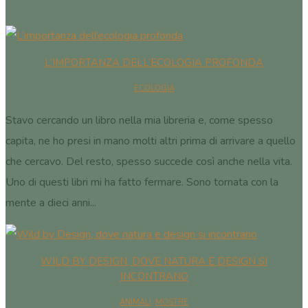
L’IMPORTANZA DELL’ECOLOGIA PROFONDA
ECOLOGIA
Stavo cercando un libro nella mia libreria e, come spesso
capita, ne ho presi in mano molti altri prima di arrivare a quello
che cercavo. Del resto, spesso succede così anche nella vita.
Uno di questi libri mi ha fatto fermare. Sono tornata con la
mente a dieci anni...
WILD BY DESIGN, DOVE NATURA E DESIGN SI
INCONTRANO
ANIMALI
,
MOSTRE