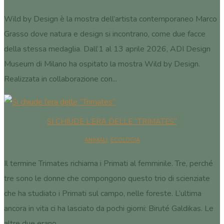
Wild by Design è la mostra dell’artista contemporaneo Marco
Grasso dove natura e design si incontrano, come due facce
della stessa medaglia. Dall’1 al 13 aprile 2026, ADI Design
Museum di Milano ha ospitato la mostra Wild by Design.
Realizzata in collaborazione con...
SI CHIUDE L’ERA DELLE “TRIMATES”
ANIMALI
,
ECOLOGIA
Il termine Trimates richiama i Primati al femminile. Tre, perché
tre sono le donne che compongono questo trio di scienziate
che ha studiato i Primati sul campo, nelle foreste. L’ultima
ancora in vita ci ha lasciato da pochi giorni: Biruté Galdikas. Le
altre due erano...