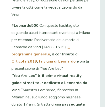
Milano e Way. Un’occasione da non perdere per
vivere la città come la vedeva Leonardo da
Vinci
#Leonardo500
Con questo hashtag sto
seguendo alcuni interessanti eventi qui a Milano
per celebrare l’anniversario della morte di
Leonardo da Vinci (1452- 1519).
Il
programma generale
,
il contributo di
Orticola 2019
,
la vigna di Leonardo
e ora la
presentazione di “You Are Leo”.
“You Are Leo”
è il primo virtual reality
guide street tour dedicato a Leonardo da
Vinci
“
Maestro Lombardo, fiorentino in
Milano
” nel suo lungo soggiorno milanese
durato 17 anni. Si tratta di una
passeggiata