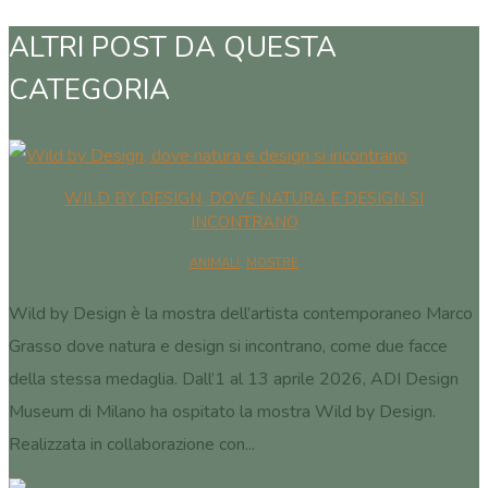
ALTRI POST DA QUESTA
CATEGORIA
WILD BY DESIGN, DOVE NATURA E DESIGN SI
INCONTRANO
ANIMALI
,
MOSTRE
Wild by Design è la mostra dell’artista contemporaneo Marco
Grasso dove natura e design si incontrano, come due facce
della stessa medaglia. Dall’1 al 13 aprile 2026, ADI Design
Museum di Milano ha ospitato la mostra Wild by Design.
Realizzata in collaborazione con...