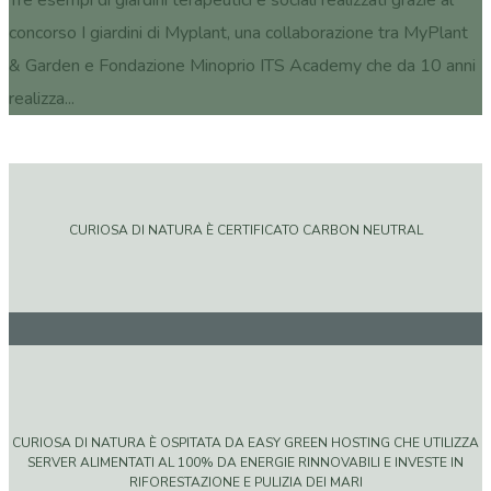
concorso I giardini di Myplant, una collaborazione tra MyPlant
& Garden e Fondazione Minoprio ITS Academy che da 10 anni
realizza...
CURIOSA DI NATURA È CERTIFICATO CARBON NEUTRAL
CURIOSA DI NATURA È OSPITATA DA EASY GREEN HOSTING CHE UTILIZZA
SERVER ALIMENTATI AL 100% DA ENERGIE RINNOVABILI E INVESTE IN
RIFORESTAZIONE E PULIZIA DEI MARI