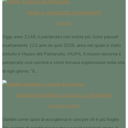
MUPA, IL MUSEO DEL PATRIARCATO
MOSTRE
Oggi, anno 2148, il patriarcato non esiste più. Sono passati
esattamente 122 anni da quel 2026, anno nel quale è stato
istituito il Museo del Patriarcato, MUPA. Il museo racconta il
patriarcato così com’era e come trovava espressione nella vita
di ogni giorno. “Il...
GIARDINI TERAPEUTICI E SOCIALI, TRE ESEMPI
ECOLOGIA
,
EVENTI
Giardini come spazi di accoglienza e cura per chi è più fragile.
Tre esempi di giardini terapeutici e sociali realizzati grazie al