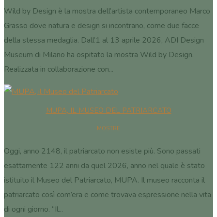
Wild by Design è la mostra dell’artista contemporaneo Marco
Grasso dove natura e design si incontrano, come due facce
della stessa medaglia. Dall’1 al 13 aprile 2026, ADI Design
Museum di Milano ha ospitato la mostra Wild by Design.
Realizzata in collaborazione con...
MUPA, IL MUSEO DEL PATRIARCATO
MOSTRE
Oggi, anno 2148, il patriarcato non esiste più. Sono passati
esattamente 122 anni da quel 2026, anno nel quale è stato
istituito il Museo del Patriarcato, MUPA. Il museo racconta il
patriarcato così com’era e come trovava espressione nella vita
di ogni giorno. “Il...