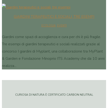
GIARDINI TERAPEUTICI E SOCIALI, TRE ESEMPI
ECOLOGIA
,
EVENTI
Giardini come spazi di accoglienza e cura per chi è più fragile.
Tre esempi di giardini terapeutici e sociali realizzati grazie al
concorso I giardini di Myplant, una collaborazione tra MyPlant
& Garden e Fondazione Minoprio ITS Academy che da 10 anni
realizza...
CURIOSA DI NATURA È CERTIFICATO CARBON NEUTRAL