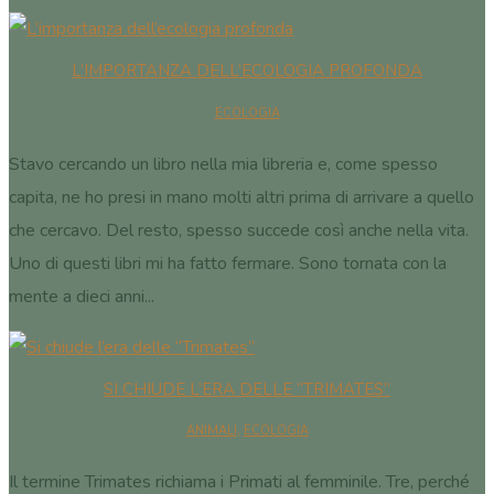
L’IMPORTANZA DELL’ECOLOGIA PROFONDA
ECOLOGIA
Stavo cercando un libro nella mia libreria e, come spesso
capita, ne ho presi in mano molti altri prima di arrivare a quello
che cercavo. Del resto, spesso succede così anche nella vita.
Uno di questi libri mi ha fatto fermare. Sono tornata con la
mente a dieci anni...
SI CHIUDE L’ERA DELLE “TRIMATES”
ANIMALI
,
ECOLOGIA
Il termine Trimates richiama i Primati al femminile. Tre, perché