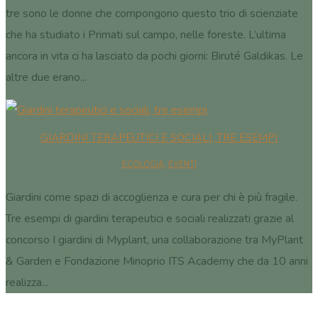
tre sono le donne che compongono questo trio di scienziate
che ha studiato i Primati sul campo, nelle foreste. L’ultima
ancora in vita ci ha lasciato da pochi giorni: Biruté Galdikas. Le
altre due erano...
GIARDINI TERAPEUTICI E SOCIALI, TRE ESEMPI
ECOLOGIA
,
EVENTI
Giardini come spazi di accoglienza e cura per chi è più fragile.
Tre esempi di giardini terapeutici e sociali realizzati grazie al
concorso I giardini di Myplant, una collaborazione tra MyPlant
& Garden e Fondazione Minoprio ITS Academy che da 10 anni
realizza...