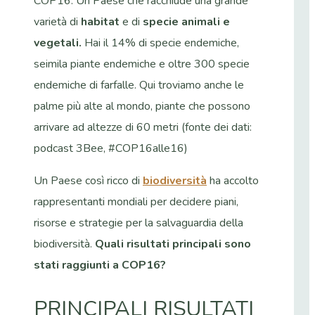
COP16. Un Paese che racchiude una grande
varietà di
habitat
e di
specie animali e
vegetali.
Hai il 14% di specie endemiche,
seimila piante endemiche e oltre 300 specie
endemiche di farfalle. Qui troviamo anche le
palme più alte al mondo, piante che possono
arrivare ad altezze di 60 metri (fonte dei dati:
podcast 3Bee, #COP16alle16)
Un Paese così ricco di
biodiversità
ha accolto
rappresentanti mondiali per decidere piani,
risorse e strategie per la salvaguardia della
biodiversità.
Quali risultati principali sono
stati raggiunti a COP16?
PRINCIPALI RISULTATI