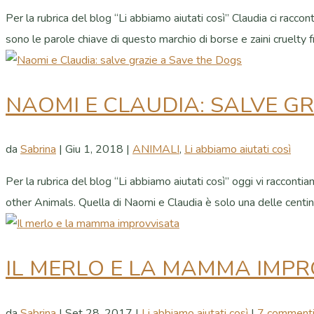
Per la rubrica del blog “Li abbiamo aiutati così” Claudia ci racc
sono le parole chiave di questo marchio di borse e zaini cruelty fr
NAOMI E CLAUDIA: SALVE GR
da
Sabrina
|
Giu 1, 2018
|
ANIMALI
,
Li abbiamo aiutati così
Per la rubrica del blog “Li abbiamo aiutati così” oggi vi raccont
other Animals. Quella di Naomi e Claudia è solo una delle centinai
IL MERLO E LA MAMMA IMP
da
Sabrina
|
Set 28, 2017
|
Li abbiamo aiutati così
|
7 comment