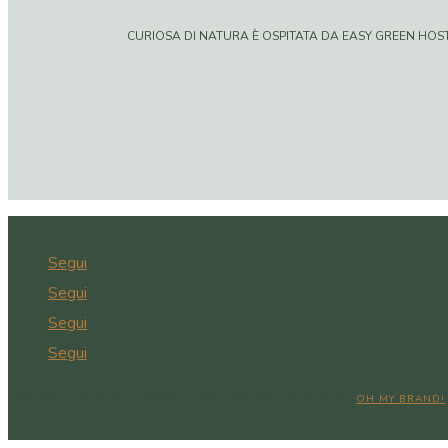
CURIOSA DI NATURA È OSPITATA DA EASY GREEN HOSTIN
Segui
Segui
Segui
Segui
COPYRIGHT © 2026 CURIOSA DI NATURA | WEB DESIGN BY
OH MY BRAND!