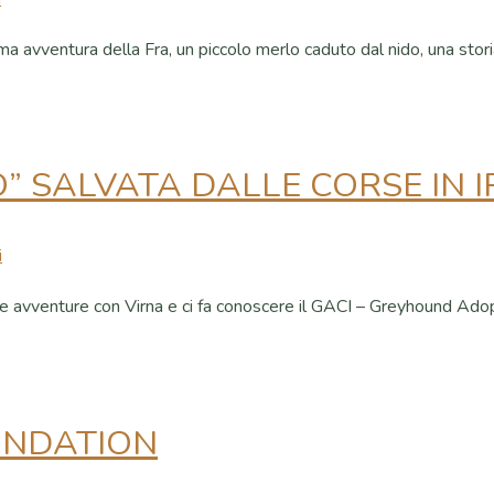
issima avventura della Fra, un piccolo merlo caduto dal nido, una s
TO” SALVATA DALLE CORSE IN
i
 sue avventure con Virna e ci fa conoscere il GACI – Greyhound Ado
UNDATION