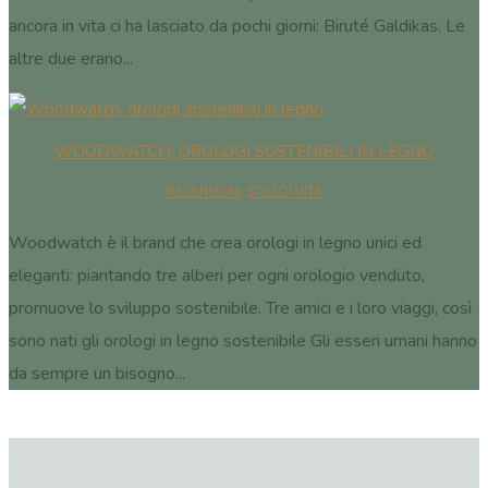
ancora in vita ci ha lasciato da pochi giorni: Biruté Galdikas. Le
altre due erano...
WOODWATCH, OROLOGI SOSTENIBILI IN LEGNO
RECENSIONI
,
STILI DI VITA
Woodwatch è il brand che crea orologi in legno unici ed
eleganti: piantando tre alberi per ogni orologio venduto,
promuove lo sviluppo sostenibile. Tre amici e i loro viaggi, così
sono nati gli orologi in legno sostenibile Gli esseri umani hanno
da sempre un bisogno...