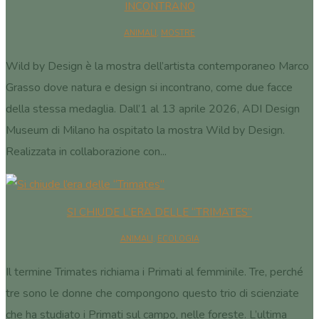
INCONTRANO
ANIMALI
,
MOSTRE
Wild by Design è la mostra dell’artista contemporaneo Marco
Grasso dove natura e design si incontrano, come due facce
della stessa medaglia. Dall’1 al 13 aprile 2026, ADI Design
Museum di Milano ha ospitato la mostra Wild by Design.
Realizzata in collaborazione con...
SI CHIUDE L’ERA DELLE “TRIMATES”
ANIMALI
,
ECOLOGIA
Il termine Trimates richiama i Primati al femminile. Tre, perché
tre sono le donne che compongono questo trio di scienziate
che ha studiato i Primati sul campo, nelle foreste. L’ultima