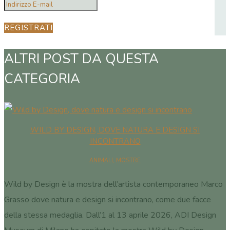
REGISTRATI
ALTRI POST DA QUESTA
CATEGORIA
WILD BY DESIGN, DOVE NATURA E DESIGN SI
INCONTRANO
ANIMALI
,
MOSTRE
Wild by Design è la mostra dell’artista contemporaneo Marco
Grasso dove natura e design si incontrano, come due facce
della stessa medaglia. Dall’1 al 13 aprile 2026, ADI Design