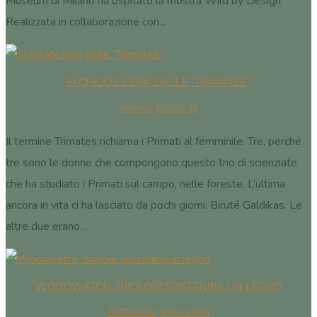
Museum di Milano ha ospitato la mostra Wild by Design.
Realizzata in collaborazione con...
SI CHIUDE L’ERA DELLE “TRIMATES”
ANIMALI
,
ECOLOGIA
Il termine Trimates richiama i Primati al femminile. Tre, perché
tre sono le donne che compongono questo trio di scienziate
che ha studiato i Primati sul campo, nelle foreste. L’ultima
ancora in vita ci ha lasciato da pochi giorni: Biruté Galdikas. Le
altre due erano...
WOODWATCH, OROLOGI SOSTENIBILI IN LEGNO
RECENSIONI
,
STILI DI VITA