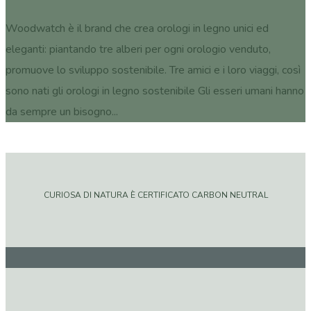
Woodwatch è il brand che crea orologi in legno unici ed
eleganti: piantando tre alberi per ogni orologio venduto,
promuove lo sviluppo sostenibile. Tre amici e i loro viaggi, così
sono nati gli orologi in legno sostenibile Gli esseri umani hanno
da sempre un bisogno...
CURIOSA DI NATURA È CERTIFICATO CARBON NEUTRAL