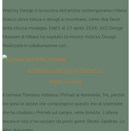
Wild by Design è la mostra dell’artista contemporaneo Marco
Grasso dove natura e design si incontrano, come due facce
della stessa medaglia. Dall’1 al 13 aprile 2026, ADI Design
Museum di Milano ha ospitato la mostra Wild by Design.
Realizzata in collaborazione con...
SI CHIUDE L’ERA DELLE “TRIMATES”
ANIMALI
,
ECOLOGIA
Il termine Trimates richiama i Primati al femminile. Tre, perché
tre sono le donne che compongono questo trio di scienziate
che ha studiato i Primati sul campo, nelle foreste. L’ultima
ancora in vita ci ha lasciato da pochi giorni: Biruté Galdikas. Le
altre due erano...