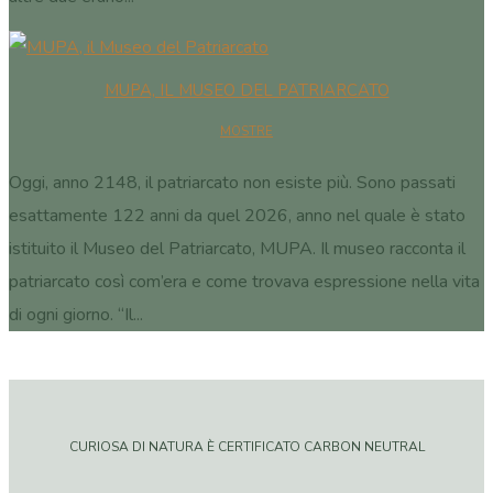
MUPA, IL MUSEO DEL PATRIARCATO
MOSTRE
Oggi, anno 2148, il patriarcato non esiste più. Sono passati
esattamente 122 anni da quel 2026, anno nel quale è stato
istituito il Museo del Patriarcato, MUPA. Il museo racconta il
patriarcato così com’era e come trovava espressione nella vita
di ogni giorno. “Il...
CURIOSA DI NATURA È CERTIFICATO CARBON NEUTRAL