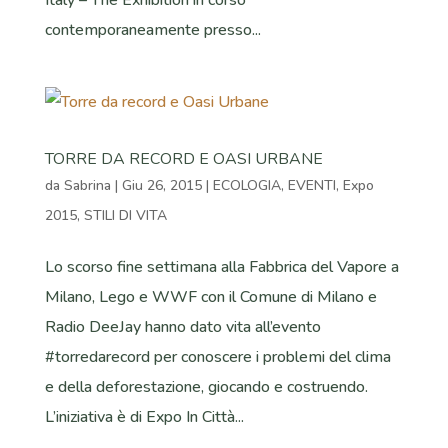
Italy – The Exhibition in corso
contemporaneamente presso...
TORRE DA RECORD E OASI URBANE
da
Sabrina
|
Giu 26, 2015
|
ECOLOGIA
,
EVENTI
,
Expo
2015
,
STILI DI VITA
Lo scorso fine settimana alla Fabbrica del Vapore a
Milano, Lego e WWF con il Comune di Milano e
Radio DeeJay hanno dato vita all’evento
#torredarecord per conoscere i problemi del clima
e della deforestazione, giocando e costruendo.
L’iniziativa è di Expo In Città...